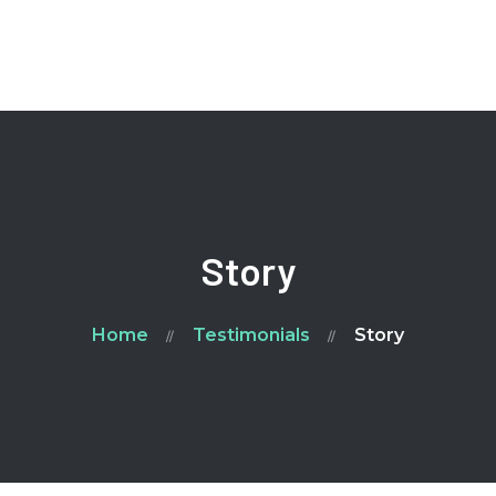
Home
Ailment
FAQ
Blog
Contacts
Story
Home
Testimonials
Story